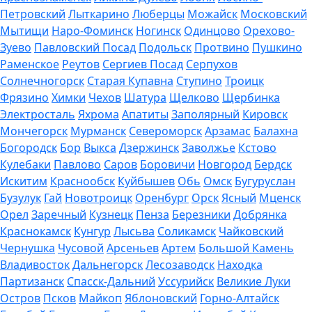
Петровский
Лыткарино
Люберцы
Можайск
Московский
Мытищи
Наро-Фоминск
Ногинск
Одинцово
Орехово-
Зуево
Павловский Посад
Подольск
Протвино
Пушкино
Раменское
Реутов
Сергиев Посад
Серпухов
Солнечногорск
Старая Купавна
Ступино
Троицк
Фрязино
Химки
Чехов
Шатура
Щелково
Щербинка
Электросталь
Яхрома
Апатиты
Заполярный
Кировск
Мончегорск
Мурманск
Североморск
Арзамас
Балахна
Богородск
Бор
Выкса
Дзержинск
Заволжье
Кстово
Кулебаки
Павлово
Саров
Боровичи
Новгород
Бердск
Искитим
Краснообск
Куйбышев
Обь
Омск
Бугуруслан
Бузулук
Гай
Новотроицк
Оренбург
Орск
Ясный
Мценск
Орел
Заречный
Кузнецк
Пенза
Березники
Добрянка
Краснокамск
Кунгур
Лысьва
Соликамск
Чайковский
Чернушка
Чусовой
Арсеньев
Артем
Большой Камень
Владивосток
Дальнегорск
Лесозаводск
Находка
Партизанск
Спасск-Дальний
Уссурийск
Великие Луки
Остров
Псков
Майкоп
Яблоновский
Горно-Алтайск