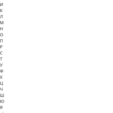
И
К
Л
М
Н
О
П
Р
С
Т
У
Ф
Х
Ц
Ч
Ш
Ю
Я