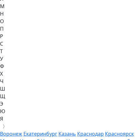
М
Н
О
П
Р
С
Т
У
Ф
Х
Ч
Ш
Щ
Э
Ю
Я
〉
Воронеж
Екатеринбург
Казань
Краснодар
Красноярск