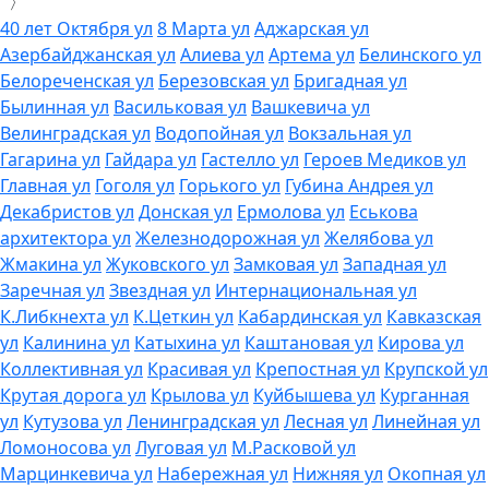
〉
40 лет Октября ул
8 Марта ул
Аджарская ул
Азербайджанская ул
Алиева ул
Артема ул
Белинского ул
Белореченская ул
Березовская ул
Бригадная ул
Былинная ул
Васильковая ул
Вашкевича ул
Велинградская ул
Водопойная ул
Вокзальная ул
Гагарина ул
Гайдара ул
Гастелло ул
Героев Медиков ул
Главная ул
Гоголя ул
Горького ул
Губина Андрея ул
Декабристов ул
Донская ул
Ермолова ул
Еськова
архитектора ул
Железнодорожная ул
Желябова ул
Жмакина ул
Жуковского ул
Замковая ул
Западная ул
Заречная ул
Звездная ул
Интернациональная ул
К.Либкнехта ул
К.Цеткин ул
Кабардинская ул
Кавказская
ул
Калинина ул
Катыхина ул
Каштановая ул
Кирова ул
Коллективная ул
Красивая ул
Крепостная ул
Крупской ул
Крутая дорога ул
Крылова ул
Куйбышева ул
Курганная
ул
Кутузова ул
Ленинградская ул
Лесная ул
Линейная ул
Ломоносова ул
Луговая ул
М.Расковой ул
Марцинкевича ул
Набережная ул
Нижняя ул
Окопная ул