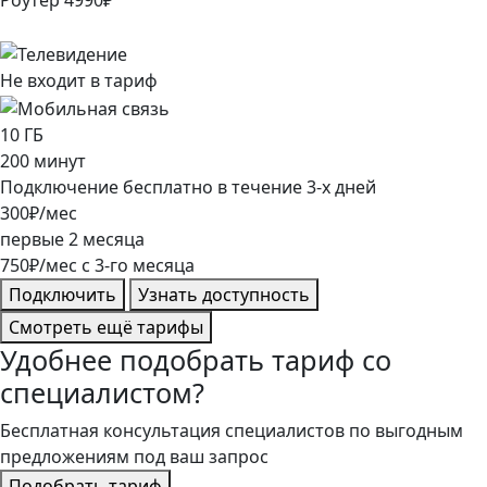
Роутер
4990
₽
Не входит в тариф
10
ГБ
200
минут
Подключение
бесплатно
в течение
3
-х дней
300
₽/мес
первые
2
месяца
750
₽/мес
c
3
-го месяца
Подключить
Узнать доступность
Смотреть ещё тарифы
Удобнее подобрать тариф со
специалистом?
Бесплатная консультация специалистов по выгодным
предложениям под ваш запрос
Подобрать тариф