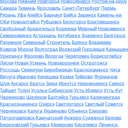
Москва
Нижний Новгород
Новосибирск
Ростов-на-Дону
Самара
Тюмень
Ярославль
Санкт-Петербург
Пермь
Рязань
Уфа
Алейск
Барнаул
Бийск
Заринск
Камень-на-
Оби
Новоалтайск
Рубцовск
Белогорск
Благовещенск
Свободный
Архангельск
Коряжма
Мирный
Новодвинск
Северодвинск
Астрахань
Ахтубинск
Знаменск
Белгород
Разумное
Северный
Строитель
Брянск
Владимир
Ковров
Муром
Волгоград
Волжский
Городище
Камышин
Урюпинск
Фролово
Вологда
Череповец
Борисоглебск
Лиски
Новая Усмань
Нововоронеж
Острогожск
Россошь
Семилуки
Биробиджан
Краснокаменск
Чита
Вичуга
Иваново
Кинешма
Кохма
Тейково
Фурманов
Шуя
Ангарск
Братск
Зима
Иркутск
Нижнеудинск
Саянск
Тайшет
Тулун
Усолье-Сибирское
Усть-Илимск
Усть-Кут
Черемхово
Шелехов
Балтийск
Гурьевск
Калининград
Краснознаменск
Озерск
Светлогорск
Светлый
Советск
Черняховск
Калуга
Людиново
Обнинск
Елизово
Петропавловск-Камчатский
Анжеро-Судженск
Белово
Березовский
Гурьевск
Кемерово
Киселевск
Ленинск-