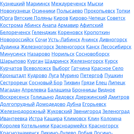
Кузнецкий
Мариинск
Междуреченск
Мыски
Новокузнецк
Осинники
Полысаево
Прокопьевск
Топки
Юрга
Вятские Поляны
Киров
Кирово-Чепецк
Советск
Кострома
Абинск
Анапа
Армавир
Афипский
Белореченск
Геленджик
Кореновск
Кропоткин
Новороссийск
Сочи
Усть-Лабинск
Ачинск
Дивногорск
Дудинка
Железногорск
Зеленогорск
Канск
Лесосибирск
Минусинск
Назарово
Норильск
Сосновоборск
Шарыпово
Курган
Шадринск
Железногорск
Курск
Курчатов
Всеволожск
Выборг
Гатчина
Красное Село
Кронштадт
Кудрово
Луга
Мурино
Петергоф
Пушкин
Сестрорецк
Сосновый Бор
Тихвин
Грязи
Елец
Липецк
Магадан
Апрелевка
Балашиха
Бронницы
Видное
Воскресенск
Голицыно
Дедовск
Дзержинский
Дмитров
Долгопрудный
Домодедово
Дубна
Егорьевск
Железнодорожный
Жуковский
Звенигород
Зеленоград
Ивантеевка
Истра
Кашира
Климовск
Клин
Коломна
Королев
Котельники
Красноармейск
Красногорск
Краснознаменск
Ликино-Дулево
Лобня
Лосино-