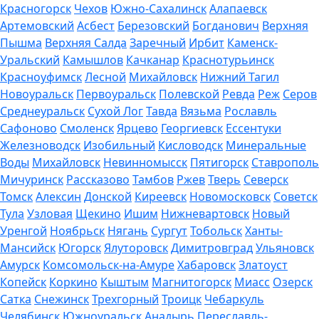
Красногорск
Чехов
Южно-Сахалинск
Алапаевск
Артемовский
Асбест
Березовский
Богданович
Верхняя
Пышма
Верхняя Салда
Заречный
Ирбит
Каменск-
Уральский
Камышлов
Качканар
Краснотурьинск
Красноуфимск
Лесной
Михайловск
Нижний Тагил
Новоуральск
Первоуральск
Полевской
Ревда
Реж
Серов
Среднеуральск
Сухой Лог
Тавда
Вязьма
Рославль
Сафоново
Смоленск
Ярцево
Георгиевск
Ессентуки
Железноводск
Изобильный
Кисловодск
Минеральные
Воды
Михайловск
Невинномысск
Пятигорск
Ставрополь
Мичуринск
Рассказово
Тамбов
Ржев
Тверь
Северск
Томск
Алексин
Донской
Киреевск
Новомосковск
Советск
Тула
Узловая
Щекино
Ишим
Нижневартовск
Новый
Уренгой
Ноябрьск
Нягань
Сургут
Тобольск
Ханты-
Мансийск
Югорск
Ялуторовск
Димитровград
Ульяновск
Амурск
Комсомольск-на-Амуре
Хабаровск
Златоуст
Копейск
Коркино
Кыштым
Магнитогорск
Миасс
Озерск
Сатка
Снежинск
Трехгорный
Троицк
Чебаркуль
Челябинск
Южноуральск
Анадырь
Переславль-