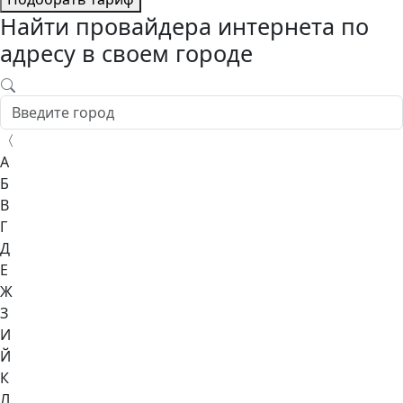
Найти провайдера интернета по
адресу в своем городе
〈
А
Б
В
Г
Д
Е
Ж
З
И
Й
К
Л