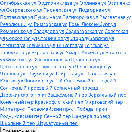
Октябрьская ул
Орджоникидзе ул
Орлиная ул
Осипенко
ул
Островского ул
Пионерская ул
Подгорная ул
Полтавская ул
Пушкина ул
Пятигорская ул
Рассветная ул
Революции ул
Римгорская ул
Розы Люксембург ул
Романенко ул
Свердлова ул
Седлогорская ул
Советская
ул
Совхозная ул
Станичная ул
Стародубовская ул
Степная ул
Тельмана ул
Тенистая ул
Терская ул
Толбухина ул
Украинская ул
Умара Алиева ул
Урицкого
ул
Фоменко ул
Хасановская ул
Целинная ул
Центральная ул
Чайковского ул
Челюскинцев ул
Чкалова ул
Шаумяна ул
Широкая ул
Школьная ул
Южная ул
Яновского ул
1-й Солнечный проезд
2-й
Солнечный проезд
3-й Солнечный проезд
Дзержинского пр-кт
Зашкольный пер
Зеркальный пер
Конечный пер
Краснофлотский пер
Мартовский пер
Мира пр-кт
Первомайский пр-кт
Победы пр-кт
Родниковский пер
Сенной пер
Цандера проезд
Школьный пер
Штукатурный пер
Показать еще