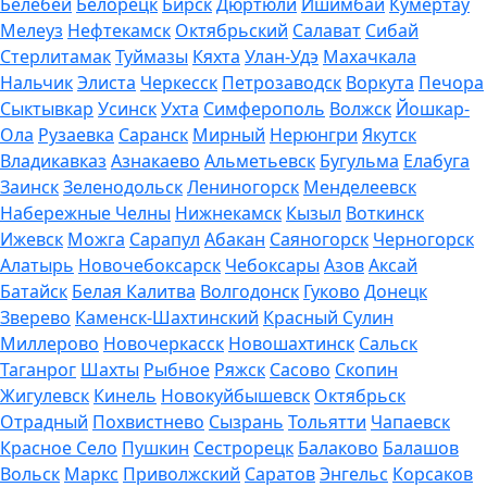
Белебей
Белорецк
Бирск
Дюртюли
Ишимбай
Кумертау
Мелеуз
Нефтекамск
Октябрьский
Салават
Сибай
Стерлитамак
Туймазы
Кяхта
Улан-Удэ
Махачкала
Нальчик
Элиста
Черкесск
Петрозаводск
Воркута
Печора
Сыктывкар
Усинск
Ухта
Симферополь
Волжск
Йошкар-
Ола
Рузаевка
Саранск
Мирный
Нерюнгри
Якутск
Владикавказ
Азнакаево
Альметьевск
Бугульма
Елабуга
Заинск
Зеленодольск
Лениногорск
Менделеевск
Набережные Челны
Нижнекамск
Кызыл
Воткинск
Ижевск
Можга
Сарапул
Абакан
Саяногорск
Черногорск
Алатырь
Новочебоксарск
Чебоксары
Азов
Аксай
Батайск
Белая Калитва
Волгодонск
Гуково
Донецк
Зверево
Каменск-Шахтинский
Красный Сулин
Миллерово
Новочеркасск
Новошахтинск
Сальск
Таганрог
Шахты
Рыбное
Ряжск
Сасово
Скопин
Жигулевск
Кинель
Новокуйбышевск
Октябрьск
Отрадный
Похвистнево
Сызрань
Тольятти
Чапаевск
Красное Село
Пушкин
Сестрорецк
Балаково
Балашов
Вольск
Маркс
Приволжский
Саратов
Энгельс
Корсаков