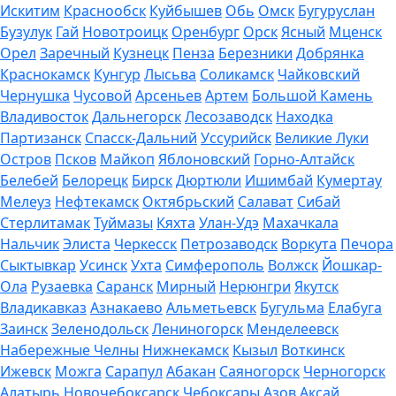
Искитим
Краснообск
Куйбышев
Обь
Омск
Бугуруслан
Бузулук
Гай
Новотроицк
Оренбург
Орск
Ясный
Мценск
Орел
Заречный
Кузнецк
Пенза
Березники
Добрянка
Краснокамск
Кунгур
Лысьва
Соликамск
Чайковский
Чернушка
Чусовой
Арсеньев
Артем
Большой Камень
Владивосток
Дальнегорск
Лесозаводск
Находка
Партизанск
Спасск-Дальний
Уссурийск
Великие Луки
Остров
Псков
Майкоп
Яблоновский
Горно-Алтайск
Белебей
Белорецк
Бирск
Дюртюли
Ишимбай
Кумертау
Мелеуз
Нефтекамск
Октябрьский
Салават
Сибай
Стерлитамак
Туймазы
Кяхта
Улан-Удэ
Махачкала
Нальчик
Элиста
Черкесск
Петрозаводск
Воркута
Печора
Сыктывкар
Усинск
Ухта
Симферополь
Волжск
Йошкар-
Ола
Рузаевка
Саранск
Мирный
Нерюнгри
Якутск
Владикавказ
Азнакаево
Альметьевск
Бугульма
Елабуга
Заинск
Зеленодольск
Лениногорск
Менделеевск
Набережные Челны
Нижнекамск
Кызыл
Воткинск
Ижевск
Можга
Сарапул
Абакан
Саяногорск
Черногорск
Алатырь
Новочебоксарск
Чебоксары
Азов
Аксай