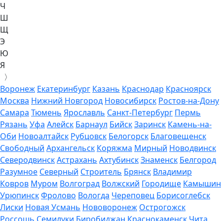
Ч
Ш
Щ
Э
Ю
Я
〉
Воронеж
Екатеринбург
Казань
Краснодар
Красноярск
Москва
Нижний Новгород
Новосибирск
Ростов-на-Дону
Самара
Тюмень
Ярославль
Санкт-Петербург
Пермь
Рязань
Уфа
Алейск
Барнаул
Бийск
Заринск
Камень-на-
Оби
Новоалтайск
Рубцовск
Белогорск
Благовещенск
Свободный
Архангельск
Коряжма
Мирный
Новодвинск
Северодвинск
Астрахань
Ахтубинск
Знаменск
Белгород
Разумное
Северный
Строитель
Брянск
Владимир
Ковров
Муром
Волгоград
Волжский
Городище
Камышин
Урюпинск
Фролово
Вологда
Череповец
Борисоглебск
Лиски
Новая Усмань
Нововоронеж
Острогожск
Россошь
Семилуки
Биробиджан
Краснокаменск
Чита