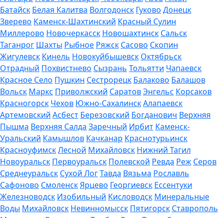
Батайск
Белая Калитва
Волгодонск
Гуково
Донецк
Зверево
Каменск-Шахтинский
Красный Сулин
Миллерово
Новочеркасск
Новошахтинск
Сальск
Таганрог
Шахты
Рыбное
Ряжск
Сасово
Скопин
Жигулевск
Кинель
Новокуйбышевск
Октябрьск
Отрадный
Похвистнево
Сызрань
Тольятти
Чапаевск
Красное Село
Пушкин
Сестрорецк
Балаково
Балашов
Вольск
Маркс
Приволжский
Саратов
Энгельс
Корсаков
Красногорск
Чехов
Южно-Сахалинск
Алапаевск
Артемовский
Асбест
Березовский
Богданович
Верхняя
Пышма
Верхняя Салда
Заречный
Ирбит
Каменск-
Уральский
Камышлов
Качканар
Краснотурьинск
Красноуфимск
Лесной
Михайловск
Нижний Тагил
Новоуральск
Первоуральск
Полевской
Ревда
Реж
Серов
Среднеуральск
Сухой Лог
Тавда
Вязьма
Рославль
Сафоново
Смоленск
Ярцево
Георгиевск
Ессентуки
Железноводск
Изобильный
Кисловодск
Минеральные
Воды
Михайловск
Невинномысск
Пятигорск
Ставрополь