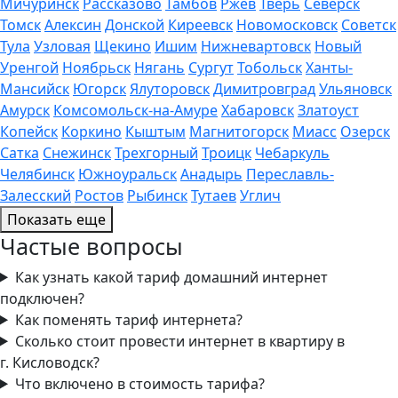
Мичуринск
Рассказово
Тамбов
Ржев
Тверь
Северск
Томск
Алексин
Донской
Киреевск
Новомосковск
Советск
Тула
Узловая
Щекино
Ишим
Нижневартовск
Новый
Уренгой
Ноябрьск
Нягань
Сургут
Тобольск
Ханты-
Мансийск
Югорск
Ялуторовск
Димитровград
Ульяновск
Амурск
Комсомольск-на-Амуре
Хабаровск
Златоуст
Копейск
Коркино
Кыштым
Магнитогорск
Миасс
Озерск
Сатка
Снежинск
Трехгорный
Троицк
Чебаркуль
Челябинск
Южноуральск
Анадырь
Переславль-
Залесский
Ростов
Рыбинск
Тутаев
Углич
Показать еще
Частые вопросы
Как узнать какой тариф домашний интернет
подключен?
Как поменять тариф интернета?
Сколько стоит провести интернет в квартиру в
г. Кисловодск?
Что включено в стоимость тарифа?