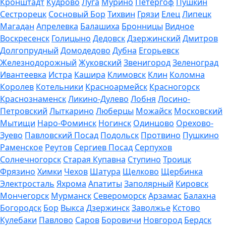
Кронштадт
Кудрово
Луга
Мурино
Петергоф
Пушкин
Сестрорецк
Сосновый Бор
Тихвин
Грязи
Елец
Липецк
Магадан
Апрелевка
Балашиха
Бронницы
Видное
Воскресенск
Голицыно
Дедовск
Дзержинский
Дмитров
Долгопрудный
Домодедово
Дубна
Егорьевск
Железнодорожный
Жуковский
Звенигород
Зеленоград
Ивантеевка
Истра
Кашира
Климовск
Клин
Коломна
Королев
Котельники
Красноармейск
Красногорск
Краснознаменск
Ликино-Дулево
Лобня
Лосино-
Петровский
Лыткарино
Люберцы
Можайск
Московский
Мытищи
Наро-Фоминск
Ногинск
Одинцово
Орехово-
Зуево
Павловский Посад
Подольск
Протвино
Пушкино
Раменское
Реутов
Сергиев Посад
Серпухов
Солнечногорск
Старая Купавна
Ступино
Троицк
Фрязино
Химки
Чехов
Шатура
Щелково
Щербинка
Электросталь
Яхрома
Апатиты
Заполярный
Кировск
Мончегорск
Мурманск
Североморск
Арзамас
Балахна
Богородск
Бор
Выкса
Дзержинск
Заволжье
Кстово
Кулебаки
Павлово
Саров
Боровичи
Новгород
Бердск