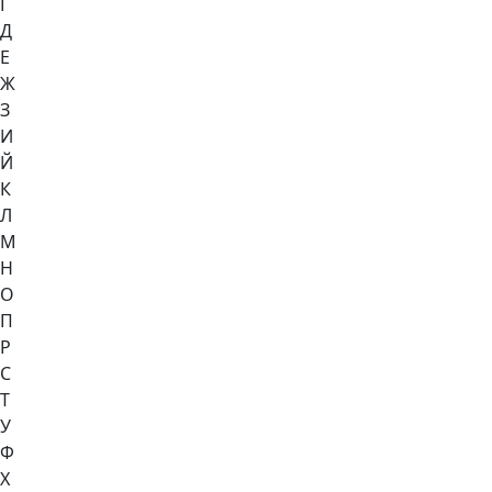
Г
Д
Е
Ж
З
И
Й
К
Л
М
Н
О
П
Р
С
Т
У
Ф
Х