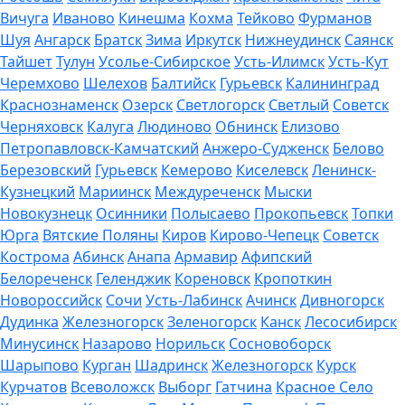
Вичуга
Иваново
Кинешма
Кохма
Тейково
Фурманов
Шуя
Ангарск
Братск
Зима
Иркутск
Нижнеудинск
Саянск
Тайшет
Тулун
Усолье-Сибирское
Усть-Илимск
Усть-Кут
Черемхово
Шелехов
Балтийск
Гурьевск
Калининград
Краснознаменск
Озерск
Светлогорск
Светлый
Советск
Черняховск
Калуга
Людиново
Обнинск
Елизово
Петропавловск-Камчатский
Анжеро-Судженск
Белово
Березовский
Гурьевск
Кемерово
Киселевск
Ленинск-
Кузнецкий
Мариинск
Междуреченск
Мыски
Новокузнецк
Осинники
Полысаево
Прокопьевск
Топки
Юрга
Вятские Поляны
Киров
Кирово-Чепецк
Советск
Кострома
Абинск
Анапа
Армавир
Афипский
Белореченск
Геленджик
Кореновск
Кропоткин
Новороссийск
Сочи
Усть-Лабинск
Ачинск
Дивногорск
Дудинка
Железногорск
Зеленогорск
Канск
Лесосибирск
Минусинск
Назарово
Норильск
Сосновоборск
Шарыпово
Курган
Шадринск
Железногорск
Курск
Курчатов
Всеволожск
Выборг
Гатчина
Красное Село