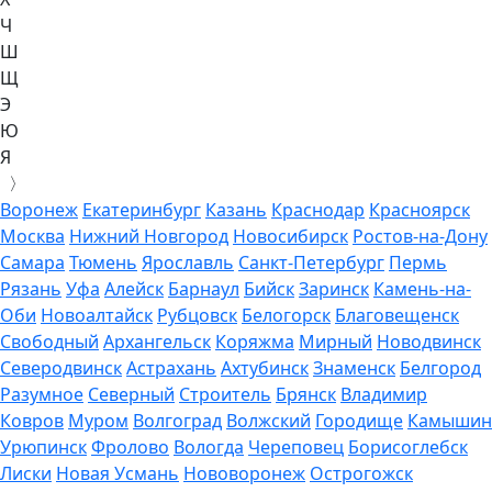
Ч
Ш
Щ
Э
Ю
Я
〉
Воронеж
Екатеринбург
Казань
Краснодар
Красноярск
Москва
Нижний Новгород
Новосибирск
Ростов-на-Дону
Самара
Тюмень
Ярославль
Санкт-Петербург
Пермь
Рязань
Уфа
Алейск
Барнаул
Бийск
Заринск
Камень-на-
Оби
Новоалтайск
Рубцовск
Белогорск
Благовещенск
Свободный
Архангельск
Коряжма
Мирный
Новодвинск
Северодвинск
Астрахань
Ахтубинск
Знаменск
Белгород
Разумное
Северный
Строитель
Брянск
Владимир
Ковров
Муром
Волгоград
Волжский
Городище
Камышин
Урюпинск
Фролово
Вологда
Череповец
Борисоглебск
Лиски
Новая Усмань
Нововоронеж
Острогожск