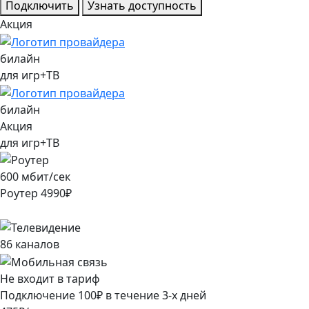
Подключить
Узнать доступность
Акция
билайн
для игр+ТВ
билайн
Акция
для игр+ТВ
600
мбит/сек
Роутер
4990
₽
86
каналов
Не входит в тариф
Подключение
100
₽
в течение
3
-х дней