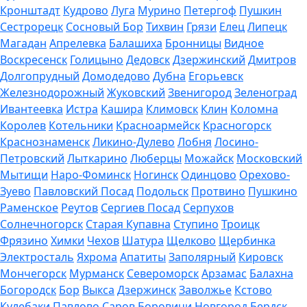
Кронштадт
Кудрово
Луга
Мурино
Петергоф
Пушкин
Сестрорецк
Сосновый Бор
Тихвин
Грязи
Елец
Липецк
Магадан
Апрелевка
Балашиха
Бронницы
Видное
Воскресенск
Голицыно
Дедовск
Дзержинский
Дмитров
Долгопрудный
Домодедово
Дубна
Егорьевск
Железнодорожный
Жуковский
Звенигород
Зеленоград
Ивантеевка
Истра
Кашира
Климовск
Клин
Коломна
Королев
Котельники
Красноармейск
Красногорск
Краснознаменск
Ликино-Дулево
Лобня
Лосино-
Петровский
Лыткарино
Люберцы
Можайск
Московский
Мытищи
Наро-Фоминск
Ногинск
Одинцово
Орехово-
Зуево
Павловский Посад
Подольск
Протвино
Пушкино
Раменское
Реутов
Сергиев Посад
Серпухов
Солнечногорск
Старая Купавна
Ступино
Троицк
Фрязино
Химки
Чехов
Шатура
Щелково
Щербинка
Электросталь
Яхрома
Апатиты
Заполярный
Кировск
Мончегорск
Мурманск
Североморск
Арзамас
Балахна
Богородск
Бор
Выкса
Дзержинск
Заволжье
Кстово
Кулебаки
Павлово
Саров
Боровичи
Новгород
Бердск