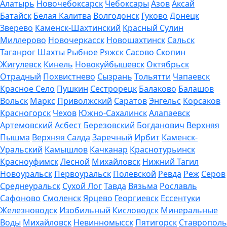
Алатырь
Новочебоксарск
Чебоксары
Азов
Аксай
Батайск
Белая Калитва
Волгодонск
Гуково
Донецк
Зверево
Каменск-Шахтинский
Красный Сулин
Миллерово
Новочеркасск
Новошахтинск
Сальск
Таганрог
Шахты
Рыбное
Ряжск
Сасово
Скопин
Жигулевск
Кинель
Новокуйбышевск
Октябрьск
Отрадный
Похвистнево
Сызрань
Тольятти
Чапаевск
Красное Село
Пушкин
Сестрорецк
Балаково
Балашов
Вольск
Маркс
Приволжский
Саратов
Энгельс
Корсаков
Красногорск
Чехов
Южно-Сахалинск
Алапаевск
Артемовский
Асбест
Березовский
Богданович
Верхняя
Пышма
Верхняя Салда
Заречный
Ирбит
Каменск-
Уральский
Камышлов
Качканар
Краснотурьинск
Красноуфимск
Лесной
Михайловск
Нижний Тагил
Новоуральск
Первоуральск
Полевской
Ревда
Реж
Серов
Среднеуральск
Сухой Лог
Тавда
Вязьма
Рославль
Сафоново
Смоленск
Ярцево
Георгиевск
Ессентуки
Железноводск
Изобильный
Кисловодск
Минеральные
Воды
Михайловск
Невинномысск
Пятигорск
Ставрополь