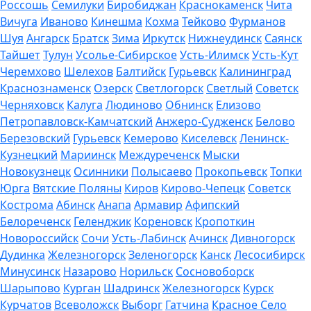
Россошь
Семилуки
Биробиджан
Краснокаменск
Чита
Вичуга
Иваново
Кинешма
Кохма
Тейково
Фурманов
Шуя
Ангарск
Братск
Зима
Иркутск
Нижнеудинск
Саянск
Тайшет
Тулун
Усолье-Сибирское
Усть-Илимск
Усть-Кут
Черемхово
Шелехов
Балтийск
Гурьевск
Калининград
Краснознаменск
Озерск
Светлогорск
Светлый
Советск
Черняховск
Калуга
Людиново
Обнинск
Елизово
Петропавловск-Камчатский
Анжеро-Судженск
Белово
Березовский
Гурьевск
Кемерово
Киселевск
Ленинск-
Кузнецкий
Мариинск
Междуреченск
Мыски
Новокузнецк
Осинники
Полысаево
Прокопьевск
Топки
Юрга
Вятские Поляны
Киров
Кирово-Чепецк
Советск
Кострома
Абинск
Анапа
Армавир
Афипский
Белореченск
Геленджик
Кореновск
Кропоткин
Новороссийск
Сочи
Усть-Лабинск
Ачинск
Дивногорск
Дудинка
Железногорск
Зеленогорск
Канск
Лесосибирск
Минусинск
Назарово
Норильск
Сосновоборск
Шарыпово
Курган
Шадринск
Железногорск
Курск
Курчатов
Всеволожск
Выборг
Гатчина
Красное Село