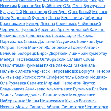
Искитим
Краснообск
Куйбышев
Обь
Омск
Бугуруслан
Бузулук
Гай
Новотроицк
Оренбург
Орск
Ясный
Мценск
Орел
Заречный
Кузнецк
Пенза
Березники
Добрянка
Краснокамск
Кунгур
Лысьва
Соликамск
Чайковский
Чернушка
Чусовой
Арсеньев
Артем
Большой Камень
Владивосток
Дальнегорск
Лесозаводск
Находка
Партизанск
Спасск-Дальний
Уссурийск
Великие Луки
Остров
Псков
Майкоп
Яблоновский
Горно-Алтайск
Белебей
Белорецк
Бирск
Дюртюли
Ишимбай
Кумертау
Мелеуз
Нефтекамск
Октябрьский
Салават
Сибай
Стерлитамак
Туймазы
Кяхта
Улан-Удэ
Махачкала
Нальчик
Элиста
Черкесск
Петрозаводск
Воркута
Печора
Сыктывкар
Усинск
Ухта
Симферополь
Волжск
Йошкар-
Ола
Рузаевка
Саранск
Мирный
Нерюнгри
Якутск
Владикавказ
Азнакаево
Альметьевск
Бугульма
Елабуга
Заинск
Зеленодольск
Лениногорск
Менделеевск
Набережные Челны
Нижнекамск
Кызыл
Воткинск
Ижевск
Можга
Сарапул
Абакан
Саяногорск
Черногорск