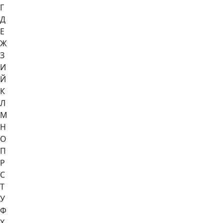
Г
Д
Е
Ж
З
И
Й
К
Л
М
Н
О
П
Р
С
Т
У
Ф
Х