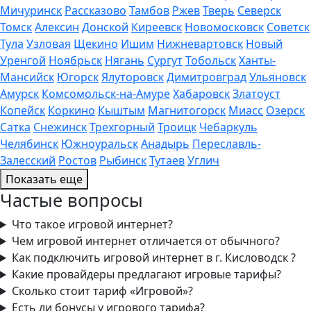
Мичуринск
Рассказово
Тамбов
Ржев
Тверь
Северск
Томск
Алексин
Донской
Киреевск
Новомосковск
Советск
Тула
Узловая
Щекино
Ишим
Нижневартовск
Новый
Уренгой
Ноябрьск
Нягань
Сургут
Тобольск
Ханты-
Мансийск
Югорск
Ялуторовск
Димитровград
Ульяновск
Амурск
Комсомольск-на-Амуре
Хабаровск
Златоуст
Копейск
Коркино
Кыштым
Магнитогорск
Миасс
Озерск
Сатка
Снежинск
Трехгорный
Троицк
Чебаркуль
Челябинск
Южноуральск
Анадырь
Переславль-
Залесский
Ростов
Рыбинск
Тутаев
Углич
Показать еще
Частые вопросы
Что такое игровой интернет?
Чем игровой интернет отличается от обычного?
Как подключить игровой интернет в г. Кисловодск ?
Какие провайдеры предлагают игровые тарифы?
Сколько стоит тариф «Игровой»?
Есть ли бонусы у игрового тарифа?